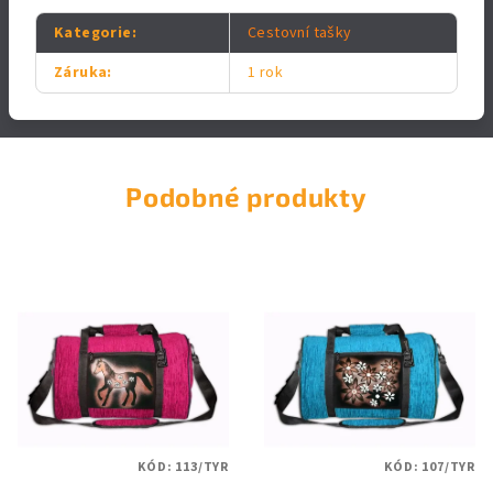
Kategorie
:
Cestovní tašky
Záruka
:
1 rok
Podobné produkty
KÓD:
113/TYR
KÓD:
107/TYR