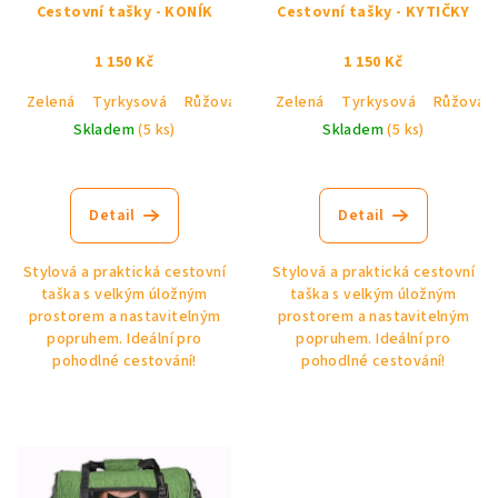
Cestovní tašky - KONÍK
Cestovní tašky - KYTIČKY
1 150 Kč
1 150 Kč
Zelená
Tyrkysová
Růžová
Černá
Zelená
Tyrkysová
Růžová
Skladem
(5 ks)
Skladem
(5 ks)
Průměrné
Průměrné
hodnocení
hodnocení
produktu
produktu
Detail
Detail
je
je
2,9
5,0
Stylová a praktická cestovní
Stylová a praktická cestovní
z
z
taška s velkým úložným
taška s velkým úložným
5
5
prostorem a nastavitelným
prostorem a nastavitelným
hvězdiček.
hvězdiček.
popruhem. Ideální pro
popruhem. Ideální pro
pohodlné cestování!
pohodlné cestování!