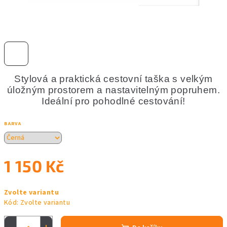
Stylová a praktická cestovní taška s velkým
úložným prostorem a nastavitelným popruhem.
Ideální pro pohodlné cestování!
BARVA
1 150 Kč
Měrná
Zvolte variantu
cena:
Kód:
Zvolte variantu