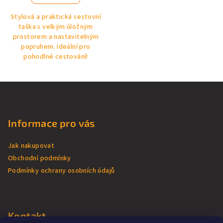
Stylová a praktická cestovní
taška s velkým úložným
prostorem a nastavitelným
popruhem. Ideální pro
pohodlné cestování!
Z
á
p
Informace pro vás
a
t
Jak nakupovat
í
Obchodní podmínky
Podmínky ochrany osobních údajů
Kontakt