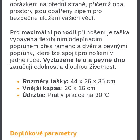
obrázkem na přední straně, přičemž oba
prostory jsou opatřeny zipem pro
bezpečné uložení vašich věcí.
Pro
maximální pohodlí
při nošení je taška
vybavena flexibilním odepínacím
popruhem přes rameno a dvěma pevnými
popruhy, které lze spojit pro nošení v
jedné ruce.
Vyztužené tělo a pevné dno
zaručují odolnost a dlouhou životnost.
Rozměry tašky:
44 x 26 x 35 cm
Vnější kapsa:
20 x 16 cm
Údržba:
Prát v pračce na 30°C
Doplňkové parametry