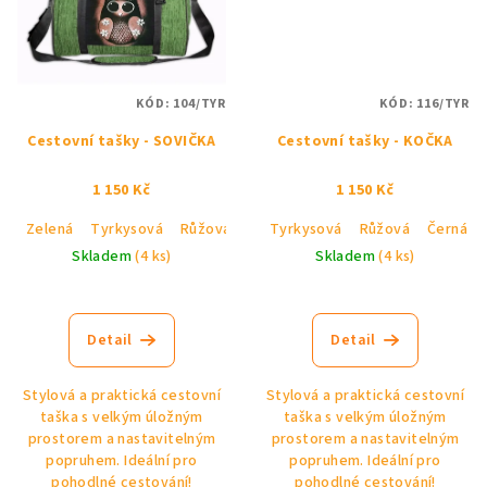
KÓD:
104/TYR
KÓD:
116/TYR
Cestovní tašky - SOVIČKA
Cestovní tašky - KOČKA
1 150 Kč
1 150 Kč
Zelená
Tyrkysová
Růžová
Černá
Tyrkysová
Růžová
Černá
Skladem
(4 ks)
Skladem
(4 ks)
Průměrné
hodnocení
produktu
Detail
Detail
je
5,0
Stylová a praktická cestovní
Stylová a praktická cestovní
z
taška s velkým úložným
taška s velkým úložným
5
prostorem a nastavitelným
prostorem a nastavitelným
hvězdiček.
popruhem. Ideální pro
popruhem. Ideální pro
pohodlné cestování!
pohodlné cestování!