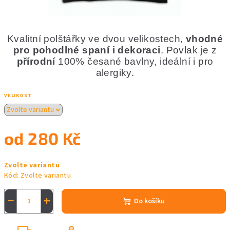
Kvalitní polštářky ve dvou velikostech,
vhodné
pro pohodlné spaní i dekoraci
. Povlak je z
přírodní
100% česané bavlny, ideální i pro
alergiky.
VELIKOST
od
280 Kč
Měrná
Zvolte variantu
cena:
Kód:
Zvolte variantu
−
+
Do košíku