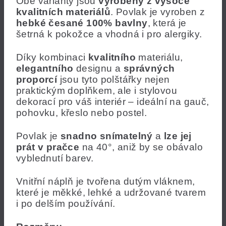
Obě varianty jsou
vyrobeny z vysoce
kvalitních materiálů
. Povlak je vyroben z
hebké česané 100% bavlny
, která je
šetrná k pokožce a vhodná i pro alergiky.
Díky kombinaci
kvalitního
materiálu,
elegantního
designu a
správných
proporcí
jsou tyto polštářky nejen
praktickým doplňkem, ale i stylovou
dekorací pro váš interiér – ideální na gauč,
pohovku, křeslo nebo postel.
Povlak je
snadno snímatelný
a
lze jej
prát v pračce
na 40°, aniž by se obávalo
vyblednutí barev.
Vnitřní náplň je tvořena dutým vláknem,
které je měkké, lehké a udržované tvarem
i po delším používání.