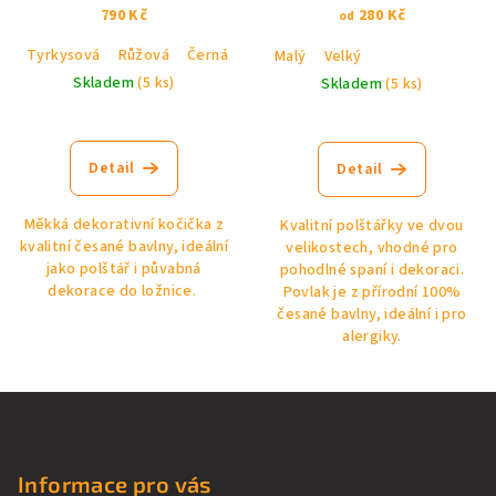
790 Kč
280 Kč
od
Tyrkysová
Růžová
Černá
Malý
Velký
Skladem
(5 ks)
Skladem
(5 ks)
Průměrné
hodnocení
produktu
Detail
Detail
je
2,8
Měkká dekorativní kočička z
Kvalitní polštářky ve dvou
z
kvalitní česané bavlny, ideální
velikostech, vhodné pro
5
jako polštář i půvabná
pohodlné spaní i dekoraci.
hvězdiček.
dekorace do ložnice.
Povlak je z přírodní 100%
česané bavlny, ideální i pro
alergiky.
Z
á
p
Informace pro vás