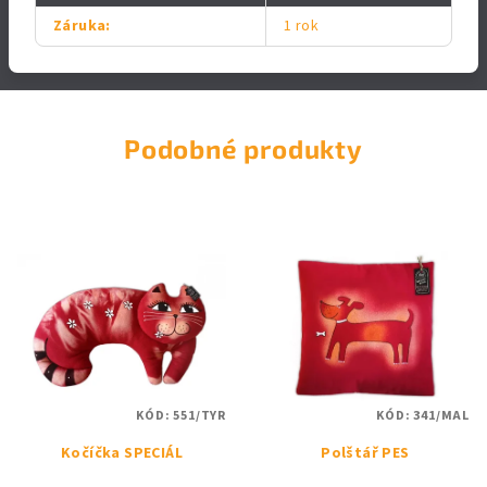
Záruka
:
1 rok
Podobné produkty
KÓD:
551/TYR
KÓD:
341/MAL
Kočíčka SPECIÁL
Polštář PES