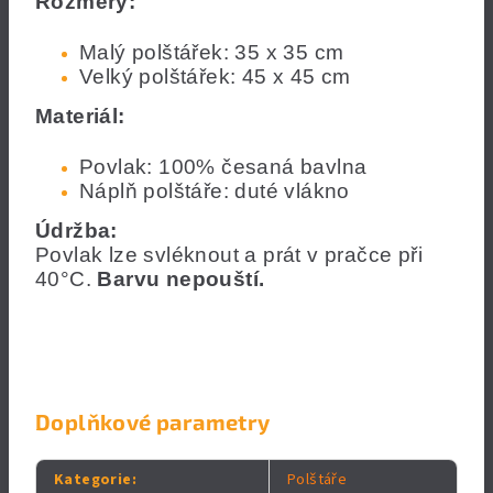
Rozměry:
Malý polštářek: 35 x 35 cm
Velký polštářek: 45 x 45 cm
Materiál:
Povlak: 100% česaná bavlna
Náplň polštáře: duté vlákno
Údržba:
Povlak lze svléknout a prát v pračce při
40°C.
Barvu nepouští.
Doplňkové parametry
Kategorie
:
Polštáře