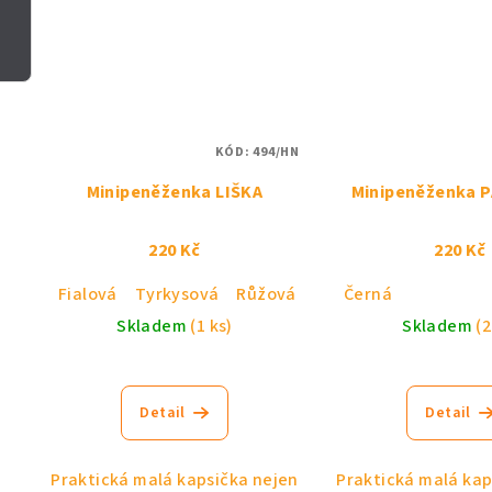
KÓD:
494/HN
Minipeněženka LIŠKA
Minipeněženka 
220 Kč
220 Kč
Fialová
Tyrkysová
Růžová
Černá
Skladem
(1 ks)
Skladem
(2
Detail
Detail
Praktická malá kapsička nejen
Praktická malá kap