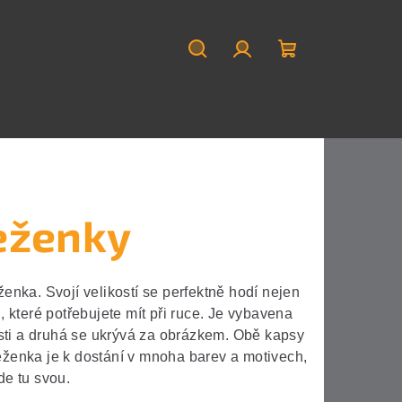
Hledat
Přihlášení
Nákupní
košík
eženky
enka. Svojí velikostí se perfektně hodí nejen
i, které potřebujete mít při ruce. Je vybavena
sti a druhá se ukrývá za obrázkem. Obě kapsy
ženka je k dostání v mnoha barev a motivech,
de tu svou.