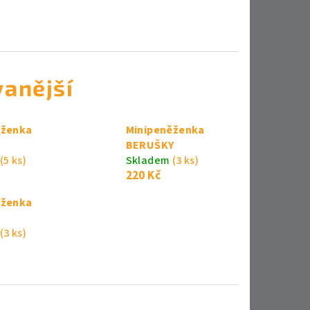
anější
ěženka
Minipeněženka
BERUŠKY
(5 ks)
Skladem
(3 ks)
220 Kč
ěženka
(3 ks)