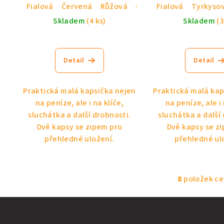
Fialová
Červená
Růžová
Oranžová
Fialová
Tyrkyso
Skladem
(4 ks)
Skladem
(3
Detail
Detail
Praktická malá kapsička nejen
Praktická malá kap
na peníze, ale i na klíče,
na peníze, ale i 
sluchátka a další drobnosti.
sluchátka a další
Dvě kapsy se zipem pro
Dvě kapsy se z
přehledné uložení.
přehledné ul
8
položek c
O
v
l