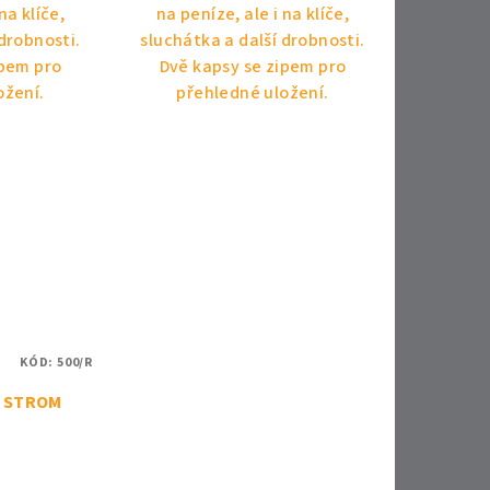
na klíče,
na peníze, ale i na klíče,
 drobnosti.
sluchátka a další drobnosti.
ipem pro
Dvě kapsy se zipem pro
ožení.
přehledné uložení.
KÓD:
500/R
a STROM