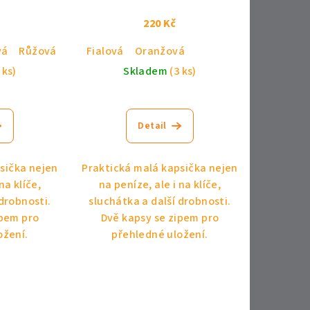
220 Kč
vá
Růžová
Oranžová
Fialová
Oranžová
 ks)
Skladem
(3 ks)
Detail
sička nejen
Praktická malá kapsička nejen
na klíče,
na peníze, ale i na klíče,
 drobnosti.
sluchátka a další drobnosti.
ipem pro
Dvě kapsy se zipem pro
ožení.
přehledné uložení.