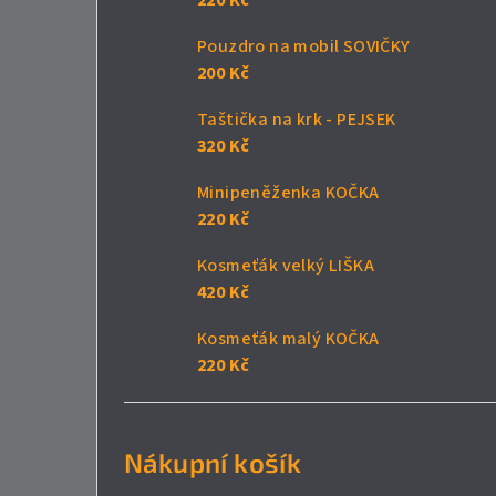
Pouzdro na mobil SOVIČKY
200 Kč
Taštička na krk - PEJSEK
320 Kč
Minipeněženka KOČKA
220 Kč
Kosmeťák velký LIŠKA
420 Kč
Kosmeťák malý KOČKA
220 Kč
Nákupní košík