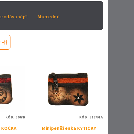
prodávanější
Abecedně
r
KÓD:
506/R
KÓD:
512/FIA
a KOČKA
Minipeněženka KYTIČKY