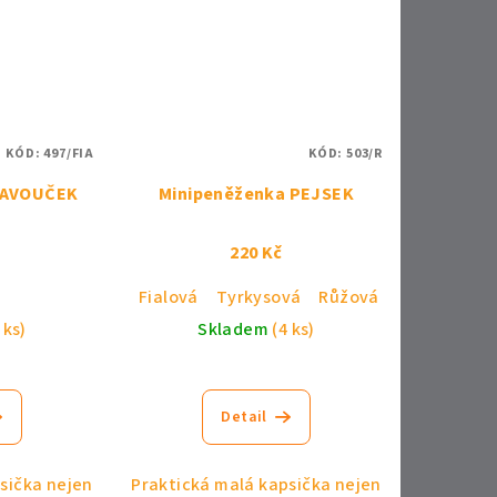
KÓD:
497/FIA
KÓD:
503/R
PAVOUČEK
Minipeněženka PEJSEK
220 Kč
Fialová
Tyrkysová
Růžová
 ks)
Skladem
(4 ks)
Detail
sička nejen
Praktická malá kapsička nejen