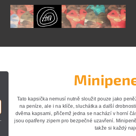
Minipen
Tato kapsička nemusí nutně sloužit pouze jako peněž
na peníze, ale i na klíče, sluchátka a další drobnost
dvěma kapsami, přičemž jedna se nachází v horní čá
jsou opatřeny zipem pro bezpečné uzavření. Minipeně
takže si každý naj