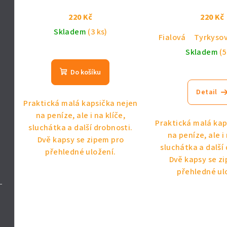
o
t
220 Kč
220 Kč
Skladem
(3 ks)
d
ů
Fialová
Tyrkyso
u
Skladem
(5
k
Do košíku
t
Detail
Praktická malá kapsička nejen
ů
na peníze, ale i na klíče,
Praktická malá kap
sluchátka a další drobnosti.
na peníze, ale i 
Dvě kapsy se zipem pro
sluchátka a další
přehledné uložení.
Dvě kapsy se z
přehledné ul