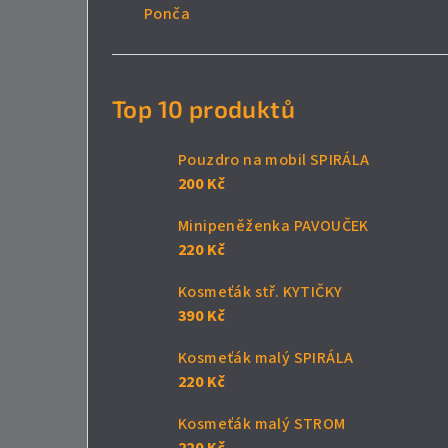
Ponča
Top 10 produktů
Pouzdro na mobil SPIRÁLA
200 Kč
Minipeněženka PAVOUČEK
220 Kč
Kosmeťák stř. KYTIČKY
390 Kč
Kosmeťák malý SPIRÁLA
220 Kč
Kosmeťák malý STROM
220 Kč