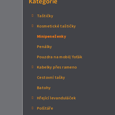
Kategorie
n
n
Taštičky
í
Kosmetické taštičky
p
Minipeneženky
a
Penálky
n
Pouzdra na mobil/ foťák
e
Kabelky přes rameno
l
Cestovní tašky
Batohy
Hřející levanduláček
Polštáře