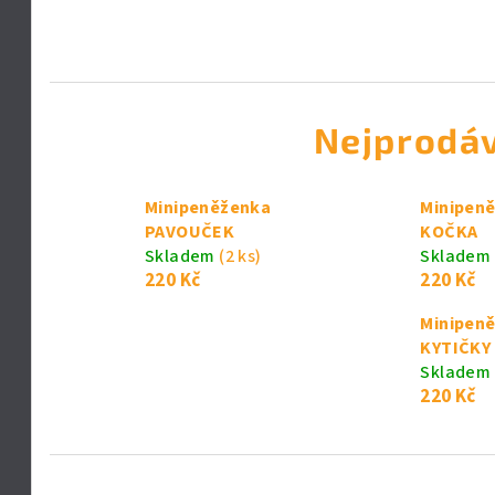
Nejprodáv
Minipeněženka
Minipen
PAVOUČEK
KOČKA
Skladem
(2 ks)
Skladem
220 Kč
220 Kč
Minipen
KYTIČKY
Skladem
220 Kč