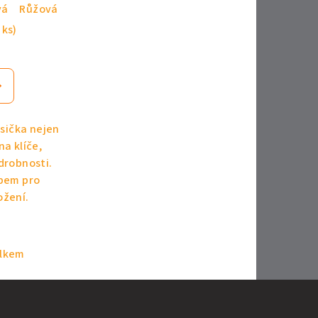
vá
Růžová
Černá
 ks)
sička nejen
na klíče,
 drobnosti.
ipem pro
ožení.
elkem