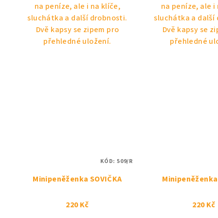
na peníze, ale i na klíče,
na peníze, ale i 
sluchátka a další drobnosti.
sluchátka a další
Dvě kapsy se zipem pro
Dvě kapsy se z
přehledné uložení.
přehledné ul
KÓD:
509/R
Minipeněženka SOVIČKA
Minipeněženk
220 Kč
220 Kč