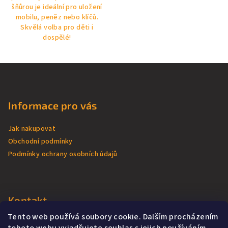
šňůrou je ideální pro uložení
mobilu, peněz nebo klíčů.
Skvělá volba pro děti i
dospělé!
Z
á
p
Informace pro vás
a
t
Jak nakupovat
í
Obchodní podmínky
Podmínky ochrany osobních údajů
Kontakt
Tento web používá soubory cookie. Dalším procházením
batika
@
had.cz