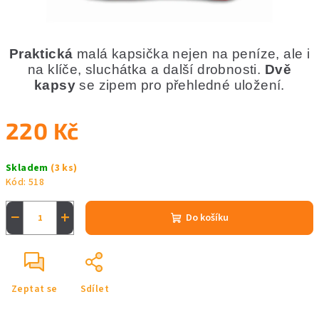
Praktická
malá kapsička nejen na peníze, ale i
na klíče, sluchátka a další drobnosti.
Dvě
kapsy
se zipem pro přehledné uložení.
220 Kč
Měrná
Skladem
(3 ks)
cena:
Kód:
518
−
+
Do košíku
Zeptat se
Sdílet