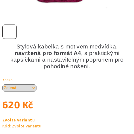
Stylová kabelka s motivem medvídka,
navržená pro formát A4
, s praktickými
kapsičkami a nastavitelným popruhem pro
pohodlné nošení.
BARVA
620 Kč
Měrná
Zvolte variantu
cena:
Kód:
Zvolte variantu