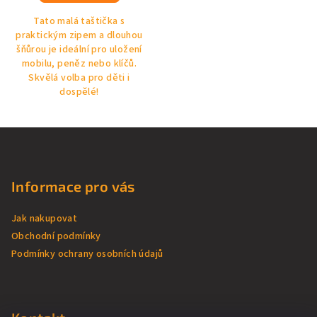
Tato malá taštička s
praktickým zipem a dlouhou
šňůrou je ideální pro uložení
mobilu, peněz nebo klíčů.
Skvělá volba pro děti i
dospělé!
Z
á
p
Informace pro vás
a
t
Jak nakupovat
í
Obchodní podmínky
Podmínky ochrany osobních údajů