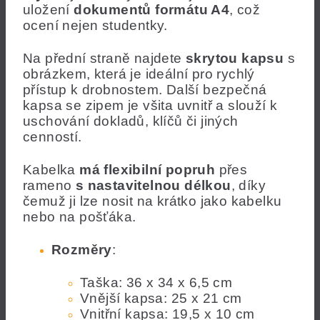
uložení
dokumentů formátu A4
, což
ocení nejen studentky.
Na přední straně najdete
skrytou kapsu
s
obrázkem, která je ideální pro rychlý
přístup k drobnostem. Další bezpečná
kapsa se zipem je všita uvnitř a slouží k
uschování dokladů, klíčů či jiných
cenností.
Kabelka
má flexibilní popruh
přes
rameno
s nastavitelnou délkou
, díky
čemuž ji lze nosit na krátko jako kabelku
nebo na pošťáka.
Rozměry
:
Taška: 36 x 34 x 6,5 cm
Vnější kapsa: 25 x 21 cm
Vnitřní kapsa: 19,5 x 10 cm