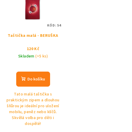
KÓD:
54
Taštička malá - BERUŠKA
120 Kč
Skladem
(>5 ks)
Do košíku
Tato malá taštička s
praktickým zipem a dlouhou
šňůrou je ideální pro uložení
mobilu, peněz nebo klíčů.
Skvělá volba pro děti i
dospělé!