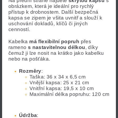
Na přední straně najdete
skrytou kapsu
s
obrázkem, která je ideální pro rychlý
přístup k drobnostem. Další bezpečná
kapsa se zipem je všita uvnitř a slouží k
uschování dokladů, klíčů či jiných
cenností.
Kabelka
má flexibilní popruh
přes
rameno
s nastavitelnou délkou
, díky
čemuž ji lze nosit na krátko jako kabelku
nebo na pošťáka.
Rozměry
:
Taška: 36 x 34 x 6,5 cm
Vnější kapsa: 25 x 21 cm
Vnitřní kapsa: 19,5 x 10 cm
Maximální délka popruhu: 120 cm
Údržba
: