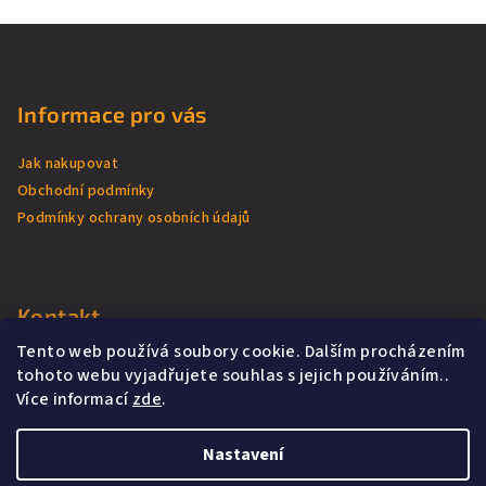
Z
á
p
Informace pro vás
a
t
Jak nakupovat
í
Obchodní podmínky
Podmínky ochrany osobních údajů
Kontakt
Tento web používá soubory cookie. Dalším procházením
batika
@
had.cz
tohoto webu vyjadřujete souhlas s jejich používáním..
+420 607 726 462
Více informací
zde
.
Nastavení