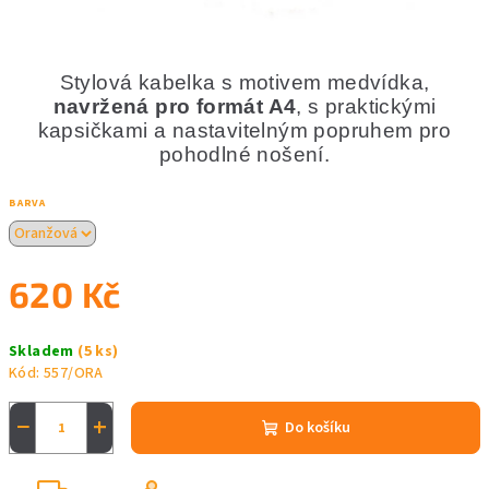
Stylová kabelka s motivem medvídka,
navržená pro formát A4
, s praktickými
kapsičkami a nastavitelným popruhem pro
pohodlné nošení.
BARVA
620 Kč
Měrná
Skladem
(5 ks)
cena:
Kód:
557/ORA
−
+
Do košíku