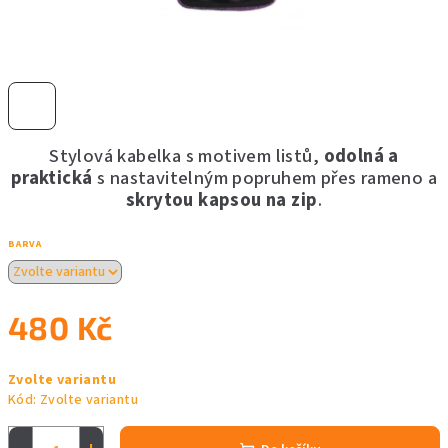
Stylová kabelka s motivem listů,
odolná a
praktická
s nastavitelným popruhem přes rameno a
skrytou kapsou na zip
.
BARVA
480 Kč
Měrná
Zvolte variantu
cena:
Kód:
Zvolte variantu