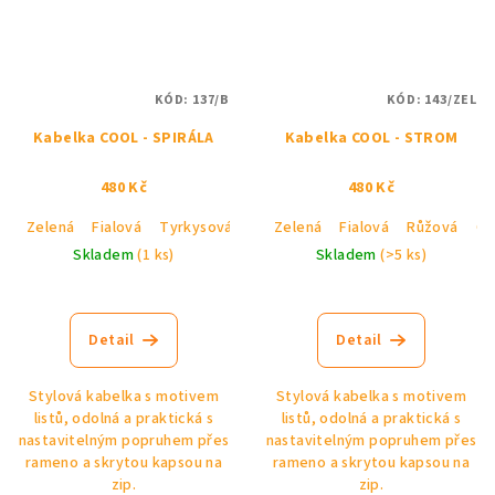
KÓD:
137/B
KÓD:
143/ZEL
Kabelka COOL - SPIRÁLA
Kabelka COOL - STROM
480 Kč
480 Kč
Zelená
Fialová
Tyrkysová
Růžová
Zelená
Černá
Fialová
Růžová
Če
Skladem
(1 ks)
Skladem
(>5 ks)
Detail
Detail
Stylová kabelka s motivem
Stylová kabelka s motivem
listů, odolná a praktická s
listů, odolná a praktická s
nastavitelným popruhem přes
nastavitelným popruhem přes
rameno a skrytou kapsou na
rameno a skrytou kapsou na
zip.
zip.