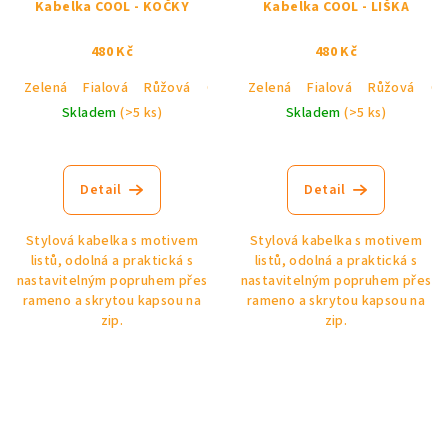
Kabelka COOL - KOČKY
Kabelka COOL - LIŠKA
480 Kč
480 Kč
Zelená
Fialová
Růžová
Černá
Zelená
Fialová
Růžová
Če
Skladem
(>5 ks)
Skladem
(>5 ks)
Detail
Detail
Stylová kabelka s motivem
Stylová kabelka s motivem
listů, odolná a praktická s
listů, odolná a praktická s
nastavitelným popruhem přes
nastavitelným popruhem přes
rameno a skrytou kapsou na
rameno a skrytou kapsou na
zip.
zip.