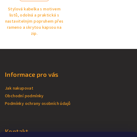
5,0
Stylová kabelka s motivem
z
listů, odolná a praktická s
5
nastavitelným popruhem přes
hvězdiček.
rameno a skrytou kapsou na
zip.
Z
á
p
Informace pro vás
a
t
Jak nakupovat
í
Obchodní podmínky
Podmínky ochrany osobních údajů
Kontakt