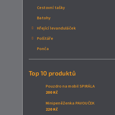
Cestovní tašky
Batohy
Hřející levanduláček
Polštáře
Ponča
Top 10 produktů
Pouzdro na mobil SPIRÁLA
200 Kč
Minipeněženka PAVOUČEK
220 Kč