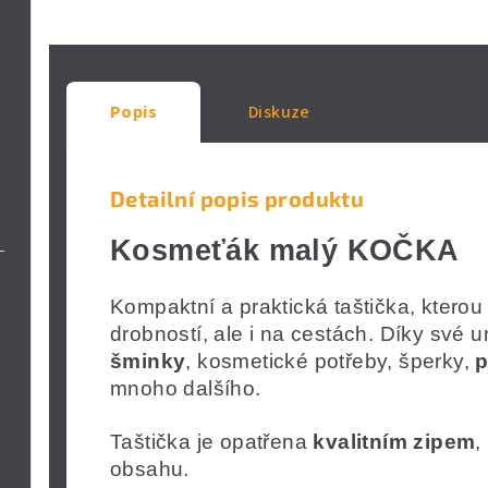
Popis
Diskuze
Detailní popis produktu
Kosmeťák malý KOČKA
Kompaktní a praktická taštička, kterou
drobností, ale i na cestách. Díky své un
šminky
, kosmetické potřeby, šperky,
p
mnoho dalšího.
Taštička je opatřena
kvalitním zipem
,
obsahu.