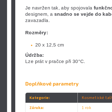
Je navržen tak, aby spojovala
funkčn
designem, a
snadno se vejde do kab
zavazadla.
Rozměry:
20 x 12,5 cm
Údržba:
Lze prát v pračce při 30°C.
Doplňkové parametry
Kategorie
:
Kosmetické taš
Záruka
:
1 rok