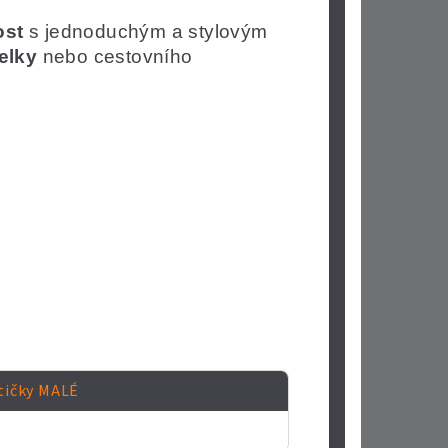
ost
s jednoduchým a stylovým
elky
nebo cestovního
tičky MALÉ