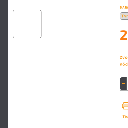
5
BAR
hvě
2
Měr
cen
Zvo
Kód
−
Ti