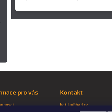
rmace pro vás
Kontakt
kupovat
batika
@
had.cz
+420 607 726 462
ní podmínky