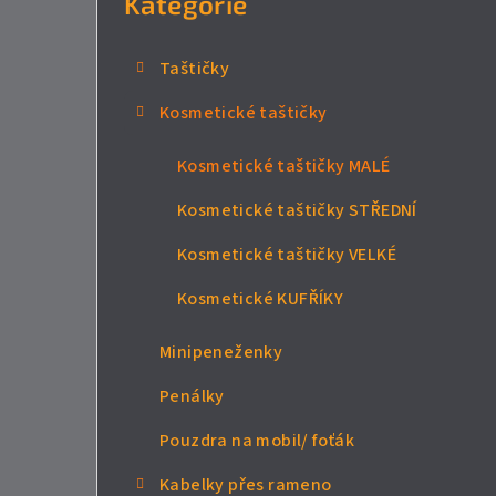
Kategorie
n
n
Taštičky
í
Kosmetické taštičky
p
Kosmetické taštičky MALÉ
a
Kosmetické taštičky STŘEDNÍ
n
Kosmetické taštičky VELKÉ
e
Kosmetické KUFŘÍKY
l
Minipeneženky
Penálky
Pouzdra na mobil/ foťák
Kabelky přes rameno