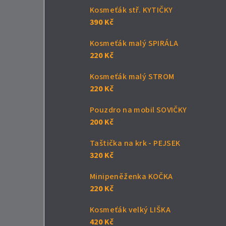
Kosmeťák stř. KYTIČKY
390 Kč
Kosmeťák malý SPIRÁLA
220 Kč
Kosmeťák malý STROM
220 Kč
Pouzdro na mobil SOVIČKY
200 Kč
Taštička na krk - PEJSEK
320 Kč
Minipeněženka KOČKA
220 Kč
Kosmeťák velký LIŠKA
420 Kč