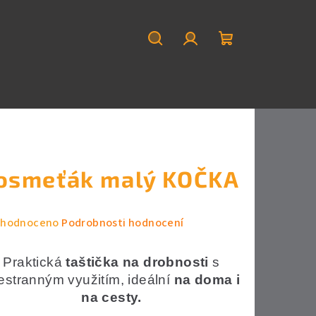
Hledat
Přihlášení
Nákupní
košík
osmeťák malý KOČKA
měrné
hodnoceno
Podrobnosti hodnocení
nocení
duktu
Praktická
taštička na drobnosti
s
estranným využitím, ideální
na doma i
na cesty.