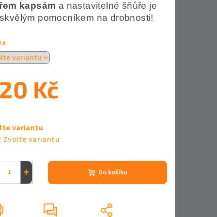
třem kapsám
a nastavitelné šňůře je
skvělým pomocníkem na drobnosti!
zdiček.
VA
20 Kč
ná
a:
lte variantu
:
Zvolte variantu
+
Do košíku