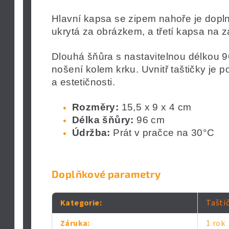
Hlavní kapsa se zipem nahoře je dopln
ukrytá za obrázkem, a třetí kapsa na z
Dlouhá šňůra s nastavitelnou délkou
nošení kolem krku. Uvnitř taštičky je p
a estetičnosti.
Rozměry:
15,5 x 9 x 4 cm
Délka šňůry:
96 cm
Údržba:
Prát v pračce na 30°C
Doplňkové parametry
Kategorie
:
Tašti
Záruka
:
1 rok