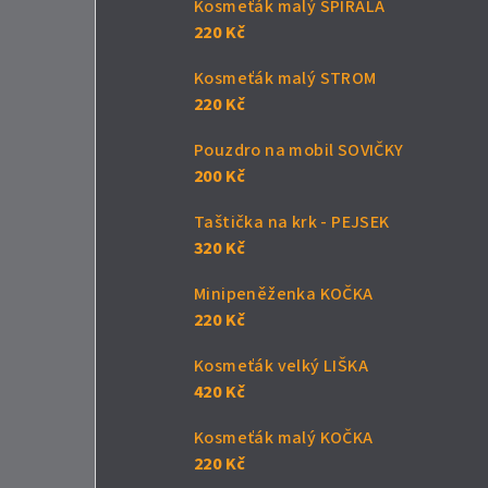
Kosmeťák malý SPIRÁLA
220 Kč
Kosmeťák malý STROM
220 Kč
Pouzdro na mobil SOVIČKY
200 Kč
Taštička na krk - PEJSEK
320 Kč
Minipeněženka KOČKA
220 Kč
Kosmeťák velký LIŠKA
420 Kč
Kosmeťák malý KOČKA
220 Kč