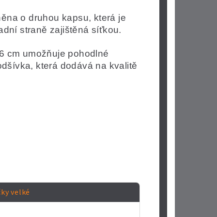
ěna o druhou kapsu, která je
adní straně zajištěná síťkou.
 96 cm umožňuje pohodlné
odšívka, která dodává na kvalitě
čky velké