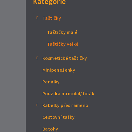
Kategorie
n
n
Taštičky
í
Taštičky malé
p
Taštičky velké
a
Kosmetické taštičky
n
Minipeneženky
e
Penálky
l
Pouzdra na mobil/ foťák
Kabelky přes rameno
Cestovní tašky
Batohy