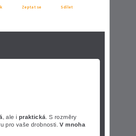
sk
Zeptat se
Sdílet
á
, ale i
praktická
. S rozměry
ru pro vaše drobnosti.
V mnoha