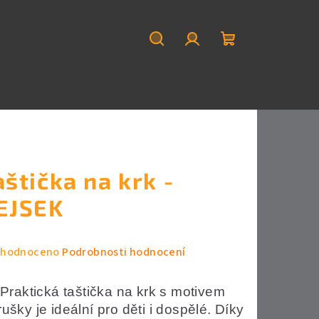
Hledat
Přihlášení
Nákupní
košík
aštička na krk -
EJSEK
měrné
hodnoceno
Podrobnosti hodnocení
nocení
duktu
Praktická taštička na krk s motivem
ušky je ideální pro děti i dospělé. Díky