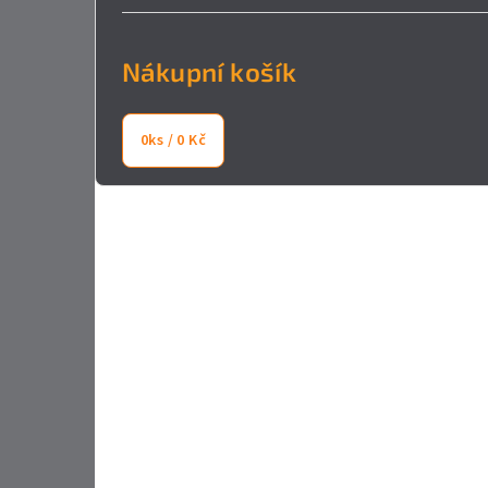
Nákupní košík
0
ks /
0 Kč