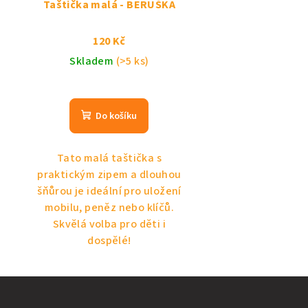
Taštička malá - BERUŠKA
120 Kč
Skladem
(>5 ks)
Do košíku
Tato malá taštička s
praktickým zipem a dlouhou
šňůrou je ideální pro uložení
mobilu, peněz nebo klíčů.
Skvělá volba pro děti i
dospělé!