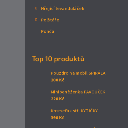
Hřející levanduláček
Polštáře
Ponča
Top 10 produktů
Pouzdro na mobil SPIRÁLA
200 Kč
Minipeněženka PAVOUČEK
220 Kč
Kosmeťák stř. KYTIČKY
390 Kč