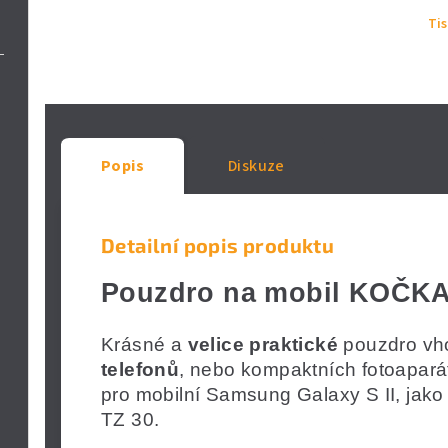
Ti
Popis
Diskuze
Detailní popis produktu
Pouzdro na mobil KOČK
Krásné a
velice praktické
pouzdro v
telefonů
, nebo kompaktních fotoapará
pro mobilní Samsung Galaxy S II, jako
TZ 30.