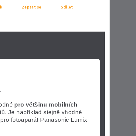
sk
Zeptat se
Sdílet
A
hodné
pro většinu mobilních
tů.
Je například stejně vhodné
 pro fotoaparát Panasonic Lumix