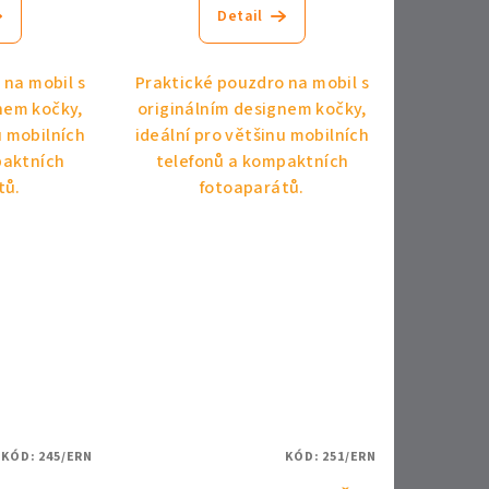
Detail
 na mobil s
Praktické pouzdro na mobil s
nem kočky,
originálním designem kočky,
u mobilních
ideální pro většinu mobilních
paktních
telefonů a kompaktních
tů.
fotoaparátů.
KÓD:
245/ERN
KÓD:
251/ERN