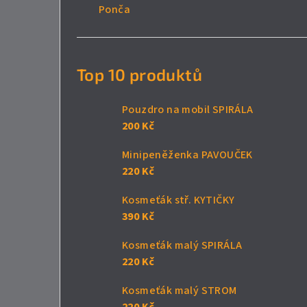
Ponča
Top 10 produktů
Pouzdro na mobil SPIRÁLA
200 Kč
Minipeněženka PAVOUČEK
220 Kč
Kosmeťák stř. KYTIČKY
390 Kč
Kosmeťák malý SPIRÁLA
220 Kč
Kosmeťák malý STROM
220 Kč