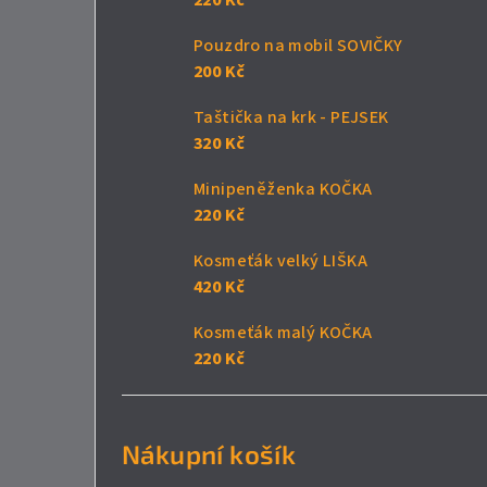
Pouzdro na mobil SOVIČKY
200 Kč
Taštička na krk - PEJSEK
320 Kč
Minipeněženka KOČKA
220 Kč
Kosmeťák velký LIŠKA
420 Kč
Kosmeťák malý KOČKA
220 Kč
Nákupní košík