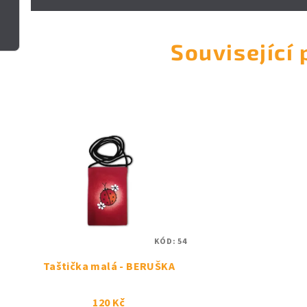
Související
KÓD:
54
Taštička malá - BERUŠKA
120 Kč