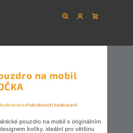
Hledat
Přihlášení
Nákupní
košík
ouzdro na mobil
OČKA
měrné
hodnoceno
Podrobnosti hodnocení
nocení
duktu
aktické pouzdro na mobil s originálním
designem kočky, ideální pro většinu