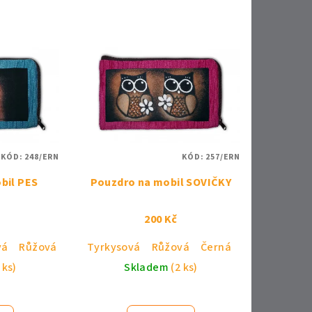
KÓD:
248/ERN
KÓD:
257/ERN
bil PES
Pouzdro na mobil SOVIČKY
200 Kč
vá
Růžová
Černá
Tyrkysová
Růžová
Černá
 ks)
Skladem
(2 ks)