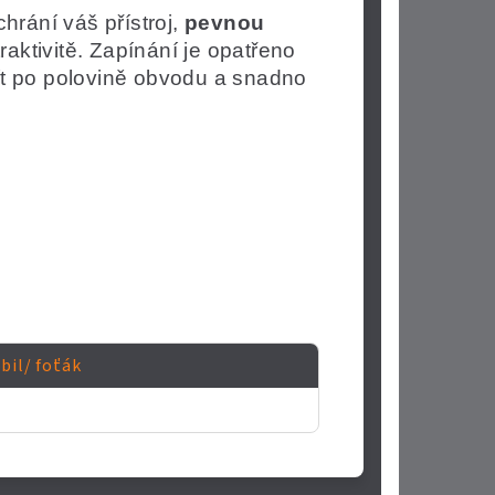
 chrání váš přístroj,
pevnou
raktivitě. Zapínání je opatřeno
ít po polovině obvodu a snadno
bil/ foťák