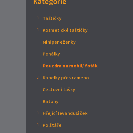
Kategorie
n
n
Taštičky
í
Kosmetické taštičky
p
Minipeneženky
a
Penálky
n
Pouzdra na mobil/ foťák
e
Kabelky přes rameno
l
Cestovní tašky
Batohy
Hřející levanduláček
Polštáře