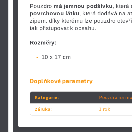
Pouzdro
má jemnou podšívku
, která
povrchovou látku
, která dodává na at
zipem, díky kterému lze pouzdro otevř
tak přistupovat k obsahu.
Rozměry:
10 x 17 cm
Doplňkové parametry
Kategorie
:
Pouzdra na mo
Záruka
:
1 rok