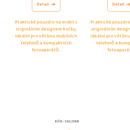
Detail
Detail
Praktické pouzdro na mobil s
Praktické pouzdro
originálním designem kočky,
originálním desig
ideální pro většinu mobilních
ideální pro většin
telefonů a kompaktních
telefonů a kom
fotoaparátů.
fotoapará
KÓD:
561/ERN