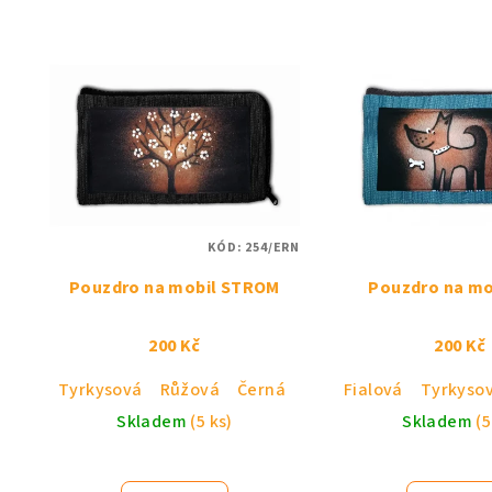
KÓD:
254/ERN
Pouzdro na mobil STROM
Pouzdro na mo
200 Kč
200 Kč
Tyrkysová
Růžová
Černá
Fialová
Tyrkyso
Skladem
(5 ks)
Skladem
(5