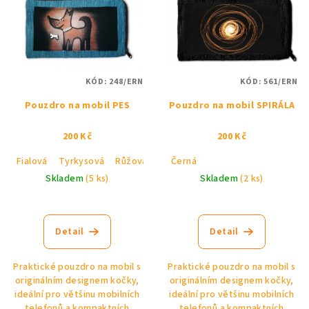
KÓD:
248/ERN
KÓD:
561/ERN
Pouzdro na mobil PES
Pouzdro na mobil SPIRÁLA
200 Kč
200 Kč
Fialová
Tyrkysová
Růžová
Černá
Černá
Skladem
(5 ks)
Skladem
(2 ks)
Detail
Detail
Praktické pouzdro na mobil s
Praktické pouzdro na mobil s
originálním designem kočky,
originálním designem kočky,
ideální pro většinu mobilních
ideální pro většinu mobilních
telefonů a kompaktních
telefonů a kompaktních