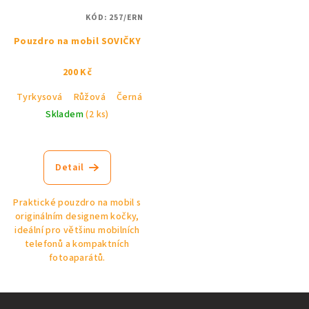
KÓD:
257/ERN
Pouzdro na mobil SOVIČKY
200 Kč
Tyrkysová
Růžová
Černá
Skladem
(2 ks)
Detail
Praktické pouzdro na mobil s
originálním designem kočky,
ideální pro většinu mobilních
telefonů a kompaktních
fotoaparátů.
Z