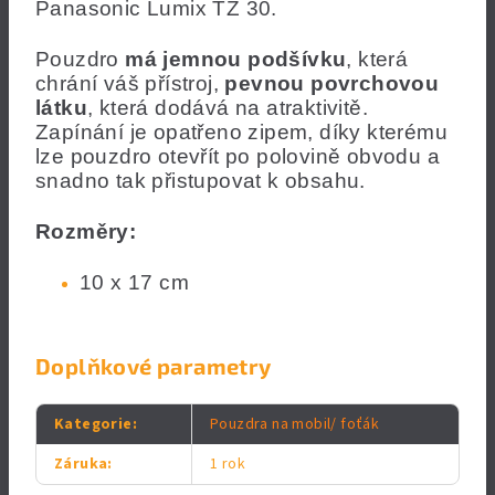
Panasonic Lumix TZ 30.
Pouzdro
má jemnou podšívku
, která
chrání váš přístroj,
pevnou povrchovou
látku
, která dodává na atraktivitě.
Zapínání je opatřeno zipem, díky kterému
lze pouzdro otevřít po polovině obvodu a
snadno tak přistupovat k obsahu.
Rozměry:
10 x 17 cm
Doplňkové parametry
Kategorie
:
Pouzdra na mobil/ foťák
Záruka
:
1 rok